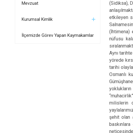
(Sidiksa), 
Mevzuat
anlaşılmakt
etkileyen s
Kurumsal Kimlik
Salnamesini
(İhtimena) 
İlçemizde Görev Yapan Kaymakamlar
nüfusu kal
sıralanmakt
Aynı tariht
yörede kırs
tarihi olay
Osmanlı ku
Gümüşhane i
yoklukların
“muhacirlik
milislerin
yaylalarımı
şehit olan
baskınlara
neticesind