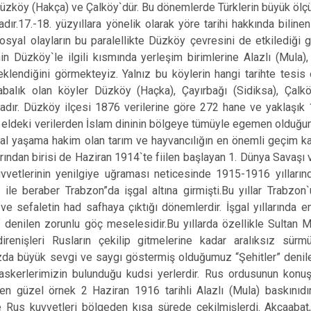
Çaykara
Düzköy (Hakça) ve Çalköy`dür. Bu dönemlerde Türklerin büyük ölçü
adır.17.-18. yüzyıllara yönelik olarak yöre tarihi hakkında biline
Dernekpazarı
osyal olayların bu paralellikte Düzköy çevresini de etkilediği 
Düzköy
n Düzköy`le ilgili kısmında yerleşim birimlerine Alazlı (Mula
Hayrat
eklendiğini görmekteyiz. Yalnız bu köylerin hangi tarihte tesis 
abalık olan köyler Düzköy (Haçka), Çayırbağı (Sidiksa), Çalkö
adır. Düzköy ilçesi 1876 verilerine göre 272 hane ve yaklaşık 1
e eldeki verilerden İslam dininin bölgeye tümüyle egemen olduğu
al yaşama hakim olan tarım ve hayvancılığın en önemli geçim k
larından birisi de Haziran 1914`te fiilen başlayan 1. Dünya Savaş
vvetlerinin yenilgiye uğraması neticesinde 1915-1916 yıllarınd
le beraber Trabzon”da işgal altına girmişti.Bu yıllar Trabzon
 ve sefaletin had safhaya çıktığı dönemlerdir. İşgal yıllarında
” denilen zorunlu göç meselesidir.Bu yıllarda özellikle Sultan M
 direnişleri Rusların çekilip gitmelerine kadar aralıksız sü
zda büyük sevgi ve saygı göstermiş olduğumuz “Şehitler” denil
 askerlerimizin bulunduğu kudsi yerlerdir. Rus ordusunun konu
 en güzel örnek 2 Haziran 1916 tarihli Alazlı (Mula) baskınıdı
e Rus kuvvetleri bölgeden kısa sürede çekilmişlerdi. Akçaaba