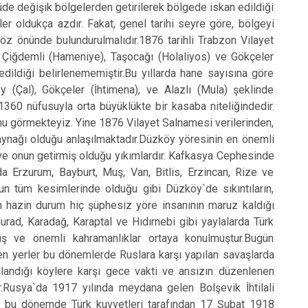
Tonya
de değişik bölgelerden getirilerek bölgede iskan edildiği
nler oldukça azdır. Fakat, genel tarihi seyre göre, bölgeyi
Vakfıkebir
göz önünde bulundurulmalıdır.1876 tarihli Trabzon Vilayet
Yomra
), Çiğdemli (Hameniye), Taşocağı (Holaliyos) ve Gökçeler
Ortahisar
edildiği belirlenememiştir.Bu yıllarda hane sayısına göre
y (Çal), Gökçeler (İhtimena), ve Alazlı (Mula) şeklinde
360 nüfusuyla orta büyüklükte bir kasaba niteliğindedir.
nu görmekteyiz. Yine 1876 Vilayet Salnamesi verilerinden,
aynağı olduğu anlaşılmaktadır.Düzköy yöresinin en önemli
ı ve onun getirmiş olduğu yıkımlardır. Kafkasya Cephesinde
a Erzurum, Bayburt, Muş, Van, Bitlis, Erzincan, Rize ve
`un tüm kesimlerinde olduğu gibi Düzköy`de sıkıntıların,
 en hazin durum hiç şüphesiz yöre insanının maruz kaldığı
urad, Karadağ, Karaptal ve Hıdırnebi gibi yaylalarda Türk
rmüş ve önemli kahramanlıklar ortaya konulmuştur.Bugün
en yerler bu dönemlerde Ruslara karşı yapılan savaşlarda
şlandığı köylere karşı gece vakti ve ansızın düzenlenen
r.Rusya`da 1917 yılında meydana gelen Bolşevik İhtilali
t, bu dönemde Türk kuvvetleri tarafından 17 Şubat 1918