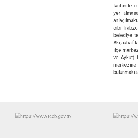
tarihinde d
yer almas
anlaşılmak
gibi Trabzo
belediye te
Akçaabat`ta
ilçe merkez
ve Aykut) i
merkezine o
bulunmaktad