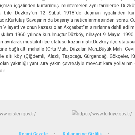
üşman işgalinden kurtarılmış, muhtemelen aynı tarihlerde Düzkö
a bile Düzköy`ün 12 Şubat 1918`de düşman işgalinden kur
tadır.Kurtuluş Savaşının da başarıyla neticelenmesinden sonra,
n Vilayeti ve onun kazası olan Akçaabat”ın sınırlarına dahil edilm
şkilatı 1960 yılında kurulmuştur.Düzköy, nihayet 9 Mayıs 1990
n ayrılarak müstakil ilçe statüsü kazanmıştır.Düzköy ilçe statüs
ine bağlı altı mahalle (Orta Mah., Düzalan Mah.,Büyük Mah., Cevi
le altı köy (Çiğdemli, Alazlı, Taşocağı, Gürgendağ, Gökçeler, 
lan yakınlığı yanı sıra yakın çevresiyle mevcut kara yollarının
ır.
Resmi Gazete
Kullanım ve Gizlilik