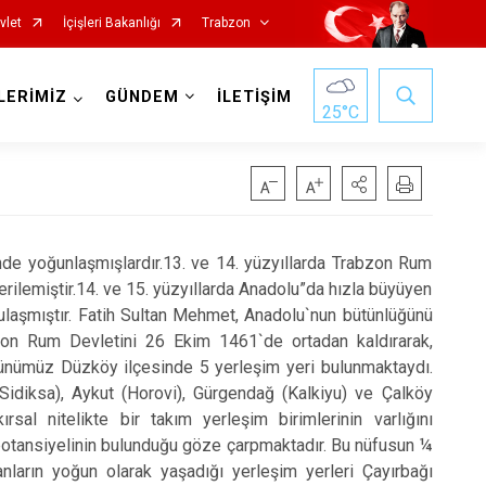
vlet
İçişleri Bakanlığı
Trabzon
LERİMİZ
GÜNDEM
İLETİŞİM
25
°C
de yoğunlaşmışlardır.13. ve 14. yüzyıllarda Trabzon Rum
erilemiştir.14. ve 15. yüzyıllarda Anadolu”da hızla büyüyen
Köprübaşı
 ulaşmıştır. Fatih Sultan Mehmet, Anadolu`nun bütünlüğünü
Maçka
zon Rum Devletini 26 Ekim 1461`de ortadan kaldırarak,
 günümüz Düzköy ilçesinde 5 yerleşim yeri bulunmaktaydı.
Of
Sidiksa), Aykut (Horovi), Gürgendağ (Kalkiyu) ve Çalköy
Şalpazarı
al nitelikte bir takım yerleşim birimlerinin varlığını
 potansiyelinin bulunduğu göze çarpmaktadır. Bu nüfusun ¼
Sürmene
nların yoğun olarak yaşadığı yerleşim yerleri Çayırbağı