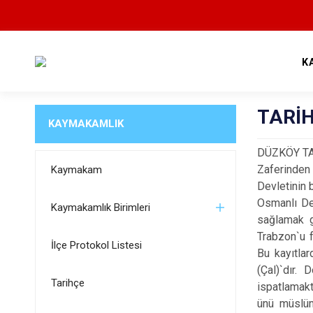
K
TARİ
KAYMAKAMLIK
DÜZKÖY TA
Zaferinden
Kaymakam
Devletinin 
Osmanlı Dev
Kaymakamlık Birimleri
sağlamak g
Trabzon`u f
İlçe Protokol Listesi
Bu kayıtla
(Çal)`dır.
Tarihçe
ispatlamakt
ünü müslüm