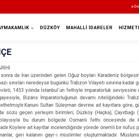
e-De
AYMAKAMLIK
DÜZKÖY
MAHALLİ İDARELER
HİZMET
Trabzon
HÇE
RİHİ
 sonra da İran üzerinden gelen Oğuz boyları Karadeniz bölgesin
bazı sınırları neredeyse bugünkü Trabzon Vilayeti sınırına kadar g
Akçaabat
leti, 1453 yılında İstanbul`un fethiyle imparatorluk seviyesine
Araklı
ayesiyle, Bizans İmparatorluğunun devamı niteliğindeki Trab
ethetmiştir.Kanuni Sultan Süleyman devrine ait kayıtlara göre,
Arsin
rda sözü geçen yerleşim birimleri; Düzköy (Haçka), Çayırbağı (
Beşikdüzü
 Dolayısıyla bu durum bölgede Osmanlı fethi öncesinde de kırs
adır.Köylere ait kayıtlar incelendiğinde yörede önemli bir nüfus
Çarşıbaşı
anlar, geri kalanını gayr-i müslimler oluşturmaktadır. Müslüma