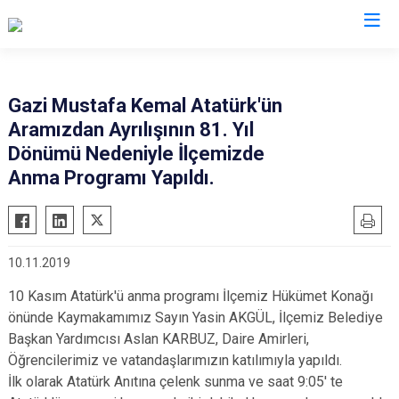
Trabzon
Gazi Mustafa Kemal Atatürk'ün
Aramızdan Ayrılışının 81. Yıl
Akçaabat
Köprübaşı
Dönümü Nedeniyle İlçemizde
Araklı
Maçka
Anma Programı Yapıldı.
Arsin
Of
Beşikdüzü
Şalpazarı
Çarşıbaşı
Sürmene
10.11.2019
Çaykara
Tonya
10 Kasım Atatürk'ü anma programı İlçemiz Hükümet Konağı
Dernekpazarı
Vakfıkebir
önünde Kaymakamımız Sayın Yasin AKGÜL, İlçemiz Belediye
Düzköy
Yomra
Başkan Yardımcısı Aslan KARBUZ, Daire Amirleri,
Öğrencilerimiz ve vatandaşlarımızın katılımıyla yapıldı.
Hayrat
Ortahisar
İlk olarak Atatürk Anıtına çelenk sunma ve saat 9:05' te