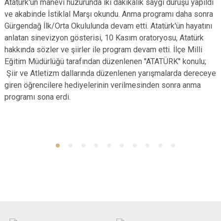
Atatürk'ün manevi huzurunda iki dakikalık saygı duruşu yapıldı
ve akabinde İstiklal Marşı okundu. Anma programı daha sonra
Gürgendağ İlk/Orta Okululunda devam etti. Atatürk'ün hayatını
anlatan sinevizyon gösterisi, 10 Kasım oratoryosu, Atatürk
hakkında sözler ve şiirler ile program devam etti. İlçe Milli
Eğitim Müdürlüğü tarafından düzenlenen ''ATATÜRK'' konulu;
Şiir ve Atletizm dallarında düzenlenen yarışmalarda dereceye
giren öğrencilere hediyelerinin verilmesinden sonra anma
programı sona erdi.