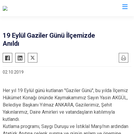
Trabzon
19 Eylül Gaziler Günü İlçemizde
Anıldı
Akçaabat
Köprübaşı
Araklı
Maçka
Arsin
Of
02.10.2019
Beşikdüzü
Şalpazarı
Çarşıbaşı
Sürmene
Her yıl 19 Eylül günü kutlanan ''Gaziler Günü'', bu yılda İlçemiz
Çaykara
Tonya
Hükümet Konağı önünde Kaymakamımız Sayın Yasin AKGÜL,
Dernekpazarı
Vakfıkebir
Belediye Başkanı Yılmaz ANKARA, Gazilerimiz, Şehit
Düzköy
Yakınlarımız, Daire Amirleri ve vatandaşların katılımıyla
Yomra
kutlandı.
Hayrat
Ortahisar
Kutlama programı, Saygı Duruşu ve İstiklal Marşı'nın ardından
Atatürk Anıtına çelenk sunma ve günün anlam ve önemine