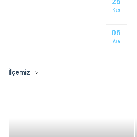
25
Çaykara
Kas
Dernekpazarı
Düzköy
06
Hayrat
Ara
İlçemiz