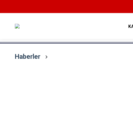
Devamını Oku
K
Haberler