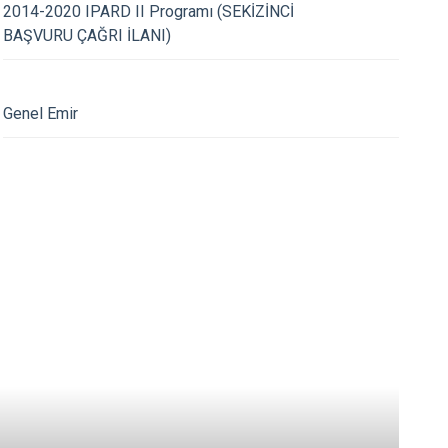
Tonya
2014-2020 IPARD II Programı (SEKİZİNCİ
BAŞVURU ÇAĞRI İLANI)
Vakfıkebir
Yomra
Ortahisar
Genel Emir