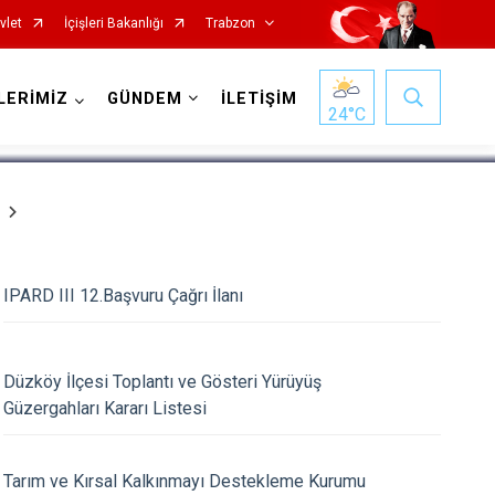
vlet
İçişleri Bakanlığı
Trabzon
1
/
5
LERİMİZ
GÜNDEM
İLETİŞİM
24
°C
IPARD III 12.Başvuru Çağrı İlanı
Köprübaşı
Maçka
Düzköy İlçesi Toplantı ve Gösteri Yürüyüş
Of
Güzergahları Kararı Listesi
Şalpazarı
Sürmene
Tarım ve Kırsal Kalkınmayı Destekleme Kurumu