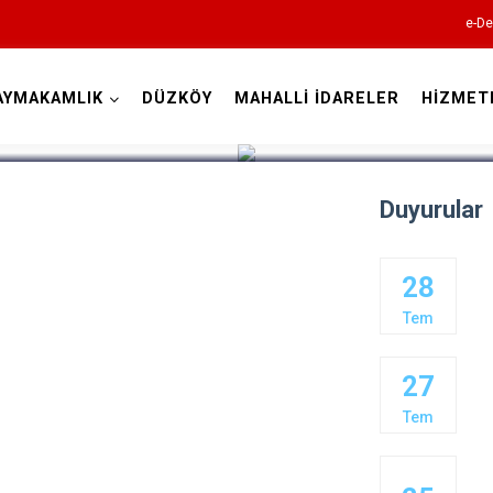
e-De
AYMAKAMLIK
DÜZKÖY
MAHALLİ İDARELER
HİZMET
Trabzon
Duyurular
28
Akçaabat
Tem
Araklı
27
Arsin
Tem
Beşikdüzü
Çarşıbaşı